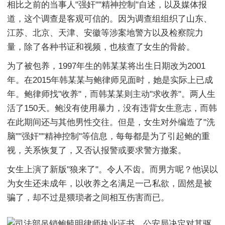
相比之前的当事人"强奸""精神控制"自述，以及媒体报
道，这个调查是客观可信的。因为调查组组织了山东、
江苏、北京、天津、安徽等涉案地警方以及检察院力
量，除了各种书证和视频，也核查了女生的骨龄。
为了被包养，1997年生的韩某某将出生日期改为2001
年。在2015年韩某某与鲍律师见面时，她是实际上已成
年。鲍律师找"收养"，而韩某某则主动"求收养"。两人生
活了150天。鲍没有使用暴力，没有违背女生意志，而韩
在此期间还与其他男性交往。但是，女生对外编造了"洗
脑""强奸""精神控制"等信息，每每都是为了引起鲍的重
视，关系恢复了，又否认报警或要求警方撤案。
女生上演了新版"狼来了"。令人不齿。而男方呢？他误以
为女生还未成年，以收养之名满足一己私欲，固然是被
骗了，却不过是猥琐者之间相互伤害而已。