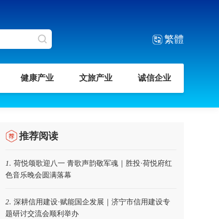
繁體
健康产业
文旅产业
诚信企业
推荐阅读
荷悦颂歌迎八一 青歌声韵敬军魂｜胜投·荷悦府红
1.
色音乐晚会圆满落幕
深耕信用建设·赋能国企发展｜济宁市信用建设专
2.
题研讨交流会顺利举办