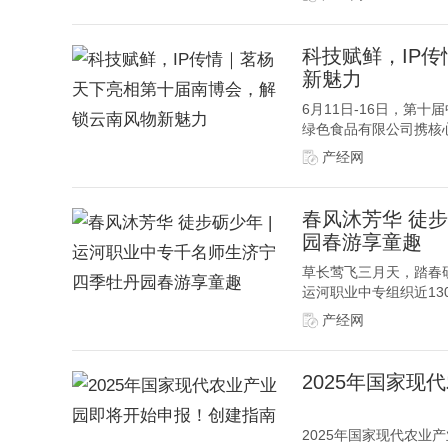
科技赋鲜，IP
新魅力
6月11日-16日，第
绿色食品有限公司携核心
产经网
春风沐芳华 徒步
园春游享童趣
草长莺飞三月天，踏春
运河职业中专组织近13
产经网
2025年国家
2025年国家现代农