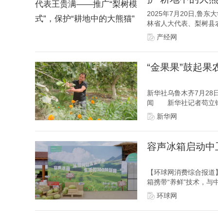
2025年7月20日,鲁
林省人大代表、梨树县农
产经网
“金果果”鼓起果
新华社乌鲁木齐7月28
闻 新华社记者苟立锋
新华网
容声冰箱启动中
【环球网消费综合报道】
箱携带“养鲜”技术，与
环球网