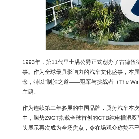
1993年，第11代里士满公爵正式创办了古德
事。作为全球最具影响力的汽车文化盛事，本届
念，特以"制胜之道——冠军与挑战者（The Winning For
主题。
作为连续第二年参展的中国品牌，腾势汽车本次携
中，腾势Z9GT搭载全球首创的CTB纯电插混
头展示再次成为全场焦点，令在场观众称赞不