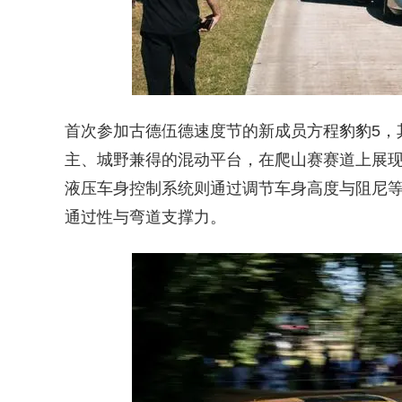
首次参加古德伍德速度节的新成员方程豹豹5，
主、城野兼得的混动平台，在爬山赛赛道上展现
液压车身控制系统则通过调节车身高度与阻尼
通过性与弯道支撑力。