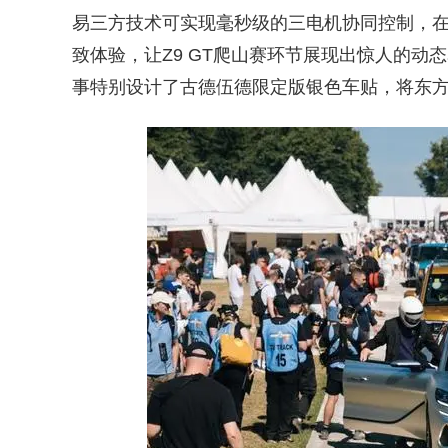
易三方技术可实现毫秒级的三电机协同控制，
致体验，让Z9 GT爬山赛环节展现出惊人的
事特别设计了古德伍德限定版银色车贴，将东