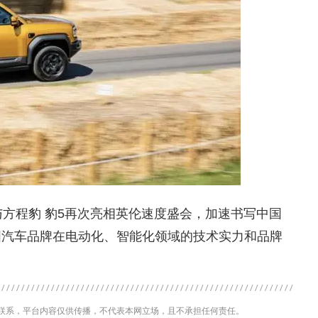
9与方程豹 豹5再次亮相英伦速度盛会，加速书写中国
国汽车品牌在电动化、智能化领域的技术实力和品牌
联系，平台内容仅供传播，不代表本网立场，且不承担任何责任。