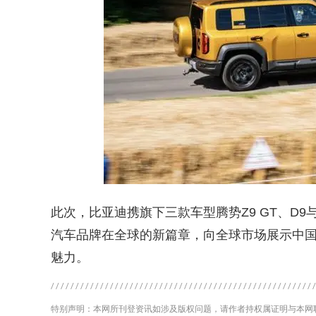
此次，比亚迪携旗下三款车型腾势Z9 GT、D
汽车品牌在全球的新篇章，向全球市场展示中
魅力。
特别声明：本网所刊登资讯如涉及版权问题，请作者持权属证明与本网