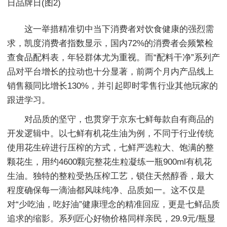
这一举措精准切中当下消费者对饮食健康的强烈需
求，凯度消费者指数显示，国内72%的消费者会频繁检
查食品配料表，年轻群体尤为重视。而“配料干净”系列产
品对平台增长的拉动也十分显著，前两个月内产品线上
销售额同比增长130%，并引起即时零售行业其他玩家的
跟进学习。
对品质的坚守，也贯穿于京东七鲜每款自有商品的
开发逻辑中。以七鲜有机花生油为例，不同于行业传统
使用花生碎进行压榨的方式，七鲜严选粒大、饱满的整
颗花生，用约4600颗完整花生粒凝练一瓶900ml有机花
生油。独特的整粒受热压榨工艺，锁住天然醇香，最大
程度确保每一滴油都风味纯净、品质如一。这不仅是
对“少吃油，吃好油”健康理念的精准回应，更是七鲜品质
追求的缩影。系列匠心好物价格同样亲民，29.9元/瓶显