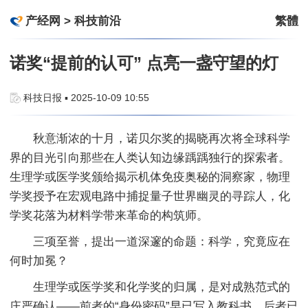
产经网
>
科技前沿
繁體
诺奖“提前的认可” 点亮一盏守望的灯
科技日报 ▪ 2025-10-09 10:55
秋意渐浓的十月，诺贝尔奖的揭晓再次将全球科学
界的目光引向那些在人类认知边缘踽踽独行的探索者。
生理学或医学奖颁给揭示机体免疫奥秘的洞察家，物理
学奖授予在宏观电路中捕捉量子世界幽灵的寻踪人，化
学奖花落为材料学带来革命的构筑师。
三项至誉，提出一道深邃的命题：科学，究竟应在
何时加冕？
生理学或医学奖和化学奖的归属，是对成熟范式的
庄严确认——前者的“身份密码”早已写入教科书，后者已