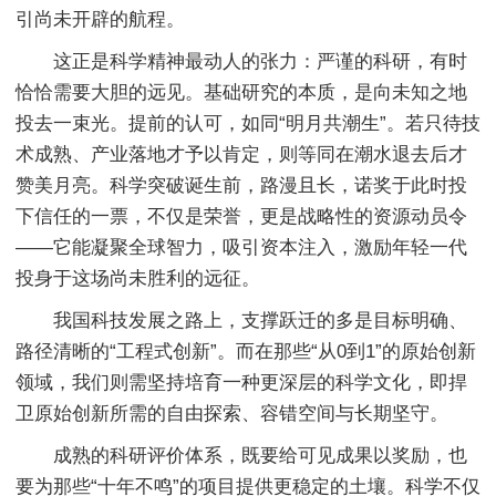
引尚未开辟的航程。
这正是科学精神最动人的张力：严谨的科研，有时
恰恰需要大胆的远见。基础研究的本质，是向未知之地
投去一束光。提前的认可，如同“明月共潮生”。若只待技
术成熟、产业落地才予以肯定，则等同在潮水退去后才
赞美月亮。科学突破诞生前，路漫且长，诺奖于此时投
下信任的一票，不仅是荣誉，更是战略性的资源动员令
——它能凝聚全球智力，吸引资本注入，激励年轻一代
投身于这场尚未胜利的远征。
我国科技发展之路上，支撑跃迁的多是目标明确、
路径清晰的“工程式创新”。而在那些“从0到1”的原始创新
领域，我们则需坚持培育一种更深层的科学文化，即捍
卫原始创新所需的自由探索、容错空间与长期坚守。
成熟的科研评价体系，既要给可见成果以奖励，也
要为那些“十年不鸣”的项目提供更稳定的土壤。科学不仅