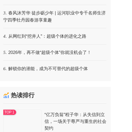
春风沐芳华 徒步砺少年 | 运河职业中专千名师生济
3.
宁四季牡丹园春游享童趣
从网红到“挖井人”：超级个体的进化之路
4.
2026年，再不做“超级个体”你就没机会了！
5.
解锁你的潜能，成为不可替代的超级个体
6.
热读排行
“亿万负翁”程子华：从失信到立
信，一场关于尊严与重生的社会
契约