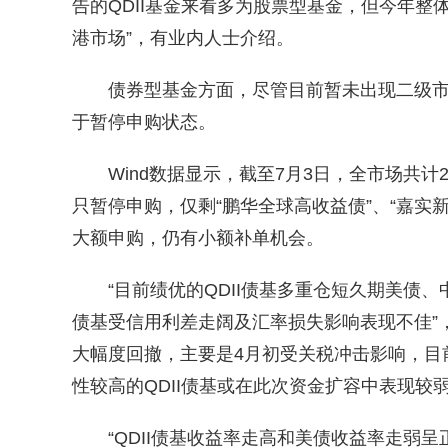
告的QDII基金来看多为股票型基金，但今年
港市场”，有业内人士介绍。
债券型基金方面，尽管目前暂未出现二级市
于暂停申购状态。
Wind数据显示，截至7月3日，全市场共计25只
只暂停申购，仅剩“鹏华全球高收益债”、“嘉实新
大额申购，仍有小额补单机会。
“目前绩优的QDII债基多重仓短久期美债、
债基受信用利差走阔及汇率损失影响表现不佳”，
大幅度回撤，主要是4月初受关税冲击影响，目
性较高的QDII债基或在此次资金扩容中表现较
“QDII债基收益率走高和美债收益率走弱呈