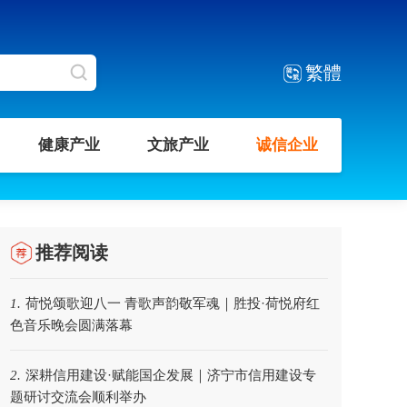
繁體
健康产业
文旅产业
诚信企业
推荐阅读
荷悦颂歌迎八一 青歌声韵敬军魂｜胜投·荷悦府红
1.
色音乐晚会圆满落幕
深耕信用建设·赋能国企发展｜济宁市信用建设专
2.
题研讨交流会顺利举办