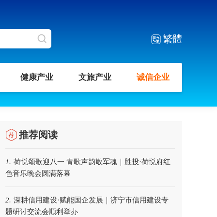
繁體
健康产业
文旅产业
诚信企业
推荐阅读
荷悦颂歌迎八一 青歌声韵敬军魂｜胜投·荷悦府红
1.
色音乐晚会圆满落幕
深耕信用建设·赋能国企发展｜济宁市信用建设专
2.
题研讨交流会顺利举办