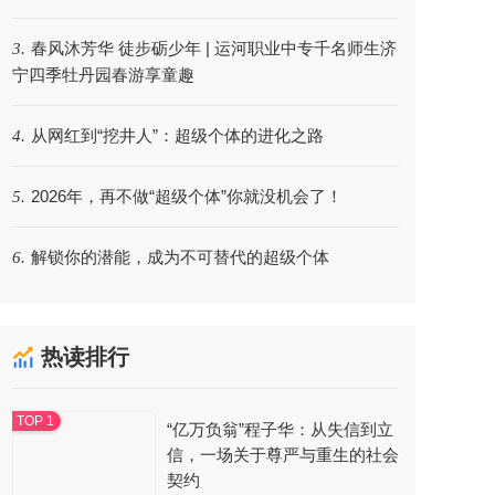
春风沐芳华 徒步砺少年 | 运河职业中专千名师生济
3.
宁四季牡丹园春游享童趣
从网红到“挖井人”：超级个体的进化之路
4.
2026年，再不做“超级个体”你就没机会了！
5.
解锁你的潜能，成为不可替代的超级个体
6.
热读排行
“亿万负翁”程子华：从失信到立
信，一场关于尊严与重生的社会
契约