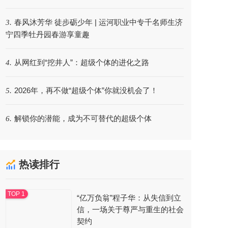
春风沐芳华 徒步砺少年 | 运河职业中专千名师生济
3.
宁四季牡丹园春游享童趣
从网红到“挖井人”：超级个体的进化之路
4.
2026年，再不做“超级个体”你就没机会了！
5.
解锁你的潜能，成为不可替代的超级个体
6.
热读排行
“亿万负翁”程子华：从失信到立
信，一场关于尊严与重生的社会
契约