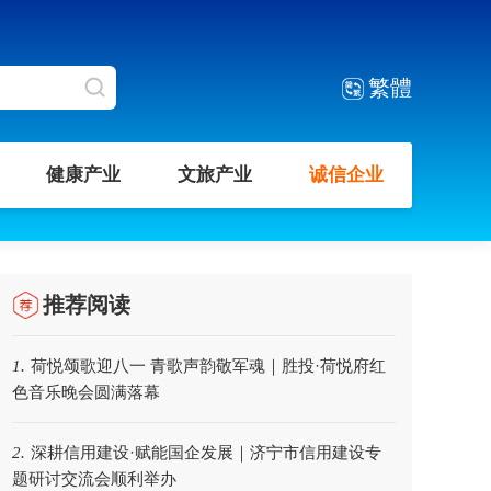
繁體
健康产业
文旅产业
诚信企业
推荐阅读
荷悦颂歌迎八一 青歌声韵敬军魂｜胜投·荷悦府红
1.
色音乐晚会圆满落幕
深耕信用建设·赋能国企发展｜济宁市信用建设专
2.
题研讨交流会顺利举办