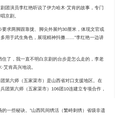
剧团演员李红艳听说了伊力哈木·艾肯的故事，专门
学唱京剧。
八字步要求两脚跟靠拢、脚尖外展约30厘米，体现文官或
用于武生角色，展现精神抖擞……‌‌”李红艳一边讲
挡住了，我一直不明白京剧的台步是怎么走的，李老
木·艾肯高兴地说。
兵团第六师（五家渠市）是山西省对口支援地区。在
兵团第六师（五家渠市）106团10连建立专项合作，
场的一些秘诀。”山西民间绣活（繁峙刺绣）省级非遗