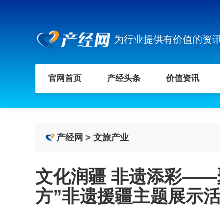
为行业提供有价值的资
官网首页
产经头条
价值资讯
产经网
>
文旅产业
文化润疆 非遗添彩——
方”非遗援疆主题展示