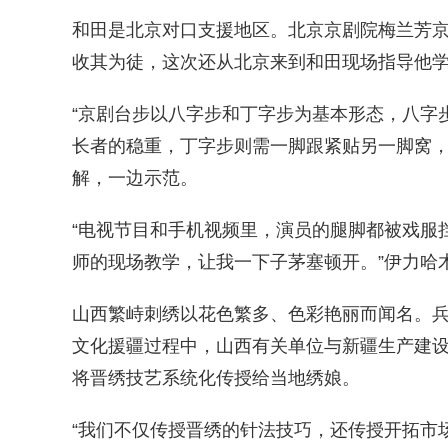
和田是北京对口支援地区。北京京剧院梅兰芳京
收其为徒，这次还从北京来到和田现场指导他
“京剧台步以‌八字步‌和‌丁字步‌为基本形态，
长者的稳重，丁字步则需一脚跟紧贴另一脚窝，多
解，一边示范。
“电视节目和手机视频里，演员的腿脚都被戏服
师的现场教学，让我一下子茅塞顿开。”伊力哈
山西繁峙刺绣以花色繁多、色彩艳丽而闻名。
文化援疆过程中，山西有关单位与新疆生产建设
将晋绣技艺系统化传授给当地绣娘。
“我们不仅传授晋绣的针法技巧，还传授开拓市