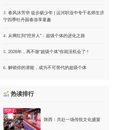
春风沐芳华 徒步砺少年 | 运河职业中专千名师生济
3.
宁四季牡丹园春游享童趣
从网红到“挖井人”：超级个体的进化之路
4.
2026年，再不做“超级个体”你就没机会了！
5.
解锁你的潜能，成为不可替代的超级个体
6.
热读排行
陕西：共赴一场传统文化盛宴