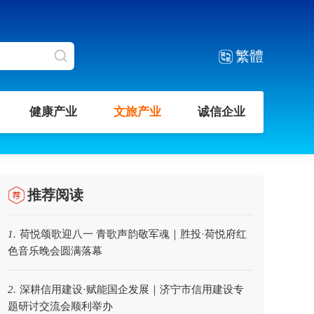
繁體
健康产业
文旅产业
诚信企业
推荐阅读
荷悦颂歌迎八一 青歌声韵敬军魂｜胜投·荷悦府红
1.
色音乐晚会圆满落幕
深耕信用建设·赋能国企发展｜济宁市信用建设专
2.
题研讨交流会顺利举办