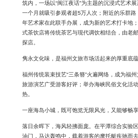
筑内，一场以“闽江夜话”为主题的沉浸式艺术
一个月就吸引参观者超5万人次；附近的乐群路
年艺术家在此联手办展，成为新的艺术打卡地
式茶饮店将传统茶艺与现代调饮相结合，由老邮
探店。
隽永文化味，是福州文旅市场活起来的厚重底
福州传统装束技艺“三条簪”火遍网络，成为福州
旅游演艺广受游客好评；举办海峡民俗文化活动
热。
一座海岛小城，既可饱览无限风光，又能够畅
落日余晖下，海风轻拂面庞。在平潭综合实验区
油门，马达轰鸣中，载着游客的摩托艇疾驰而