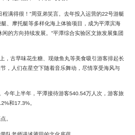
日程满得很！”周亚弟笑言。去年投入运营的22号游艇
浪艇、摩托艇等多样化海上体验项目，成为平潭滨海
休闲的方向持续发展。”平潭综合实验区文旅发展集团
市集上，古早味花生糖、现做鱼丸等美食吸引游客排起长
乐节，人们在星空下随着音乐舞动，尽情享受海风与
。今年上半年，平潭接待游客540.54万人次，游客旅
2%和17.3%。
亮点。
听带队老师讲述莆田的文化底蕴。