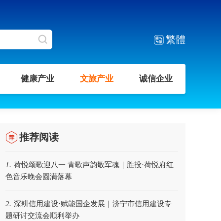
繁體
健康产业
文旅产业
诚信企业
推荐阅读
荷悦颂歌迎八一 青歌声韵敬军魂｜胜投·荷悦府红
1.
色音乐晚会圆满落幕
深耕信用建设·赋能国企发展｜济宁市信用建设专
2.
题研讨交流会顺利举办