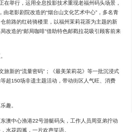
展正在举行，运用全息投影技术重现老福州码头场景，
，由老影剧院改造的“烟台山文化艺术中心”，多名青
；仓前路的红砖骑楼里，以福州茉莉花茶为主题的新
局改造的“邮局咖啡”借助特色邮戳拉花吸引顾客前来
蕴。
文旅新的“流量密码”；《最美茉莉花》等一批沉浸式
等超150场非遗主题活动，带动街区人气旺、消费
享乐趣。
东澳中心渔港22号游艇码头，工作人员周亚弟拧动
去，水花四溅，一片欢声笑语。