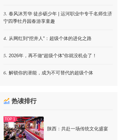
春风沐芳华 徒步砺少年 | 运河职业中专千名师生济
3.
宁四季牡丹园春游享童趣
从网红到“挖井人”：超级个体的进化之路
4.
2026年，再不做“超级个体”你就没机会了！
5.
解锁你的潜能，成为不可替代的超级个体
6.
热读排行
陕西：共赴一场传统文化盛宴