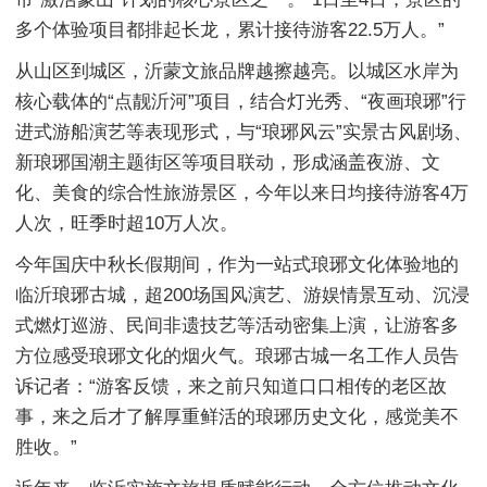
多个体验项目都排起长龙，累计接待游客22.5万人。”
从山区到城区，沂蒙文旅品牌越擦越亮。以城区水岸为
核心载体的“点靓沂河”项目，结合灯光秀、“夜画琅琊”行
进式游船演艺等表现形式，与“琅琊风云”实景古风剧场、
新琅琊国潮主题街区等项目联动，形成涵盖夜游、文
化、美食的综合性旅游景区，今年以来日均接待游客4万
人次，旺季时超10万人次。
今年国庆中秋长假期间，作为一站式琅琊文化体验地的
临沂琅琊古城，超200场国风演艺、游娱情景互动、沉浸
式燃灯巡游、民间非遗技艺等活动密集上演，让游客多
方位感受琅琊文化的烟火气。琅琊古城一名工作人员告
诉记者：“游客反馈，来之前只知道口口相传的老区故
事，来之后才了解厚重鲜活的琅琊历史文化，感觉美不
胜收。”