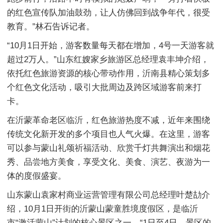
的红色宣传队加油鼓劲，让人仿佛回到战争年代，很受
教育。”林石告诉记者。
“10月1日开始，游客数量每天都在增加，4号一天游客就
超过2万人。”山东红嫂家乡旅游区总经理袁丰坤介绍，
依托红色旅游资源的核心带动作用，沂南县精心策划多
个红色文化活动，吸引大批周边及跨区域游客前来打
卡。
在沂蒙革命老区临沂，红色旅游热度不减，近年来围绕
传统文化新开发的多个项目也人气火爆。在这里，游客
可以参与蒙山礼颂祈福活动、欣赏千灯共舞演出和烟花
秀、品尝地方美食，享受文化、美食、演艺、夜游为一
体的度假盛宴。
山东蒙山袁家村商业运营管理有限公司总经理叶楚劼介
绍，10月1日开街的沂蒙山蒙童胜境度假区，是临沂
市“激活蒙山”计划的核心景区之一。“1日至4日，景区的