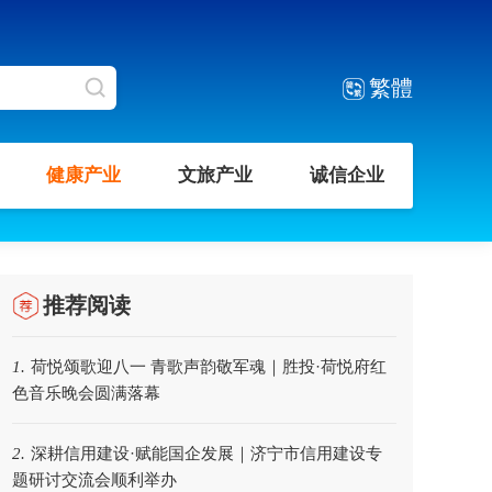
繁體
健康产业
文旅产业
诚信企业
推荐阅读
荷悦颂歌迎八一 青歌声韵敬军魂｜胜投·荷悦府红
1.
色音乐晚会圆满落幕
深耕信用建设·赋能国企发展｜济宁市信用建设专
2.
题研讨交流会顺利举办