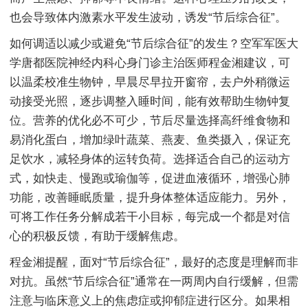
也会导致体内激素水平发生波动，诱发“节后综合征”。
如何调适以减少或避免“节后综合征”的发生？空军军医大
学唐都医院神经内科心身门诊主治医师程金湘建议，可
以温柔校准生物钟，早晨尽早拉开窗帘，去户外稍微运
动接受光照，逐步调整入睡时间，能有效帮助生物钟复
位。营养的优化必不可少，节后尽量选择高纤维食物和
易消化蛋白，增加绿叶蔬菜、燕麦、鱼类摄入，保证充
足饮水，减轻身体的运转负荷。选择适合自己的运动方
式，如快走、慢跑或瑜伽等，促进血液循环，增强心肺
功能，改善睡眠质量，提升身体整体适应能力。另外，
可将工作任务分解成若干小目标，每完成一个都是对信
心的积极反馈，有助于缓解焦虑。
程金湘提醒，面对“节后综合征”，最好的态度是理解而非
对抗。虽然“节后综合征”通常在一两周内自行缓解，但需
注意与临床意义上的焦虑症或抑郁症进行区分。如果相