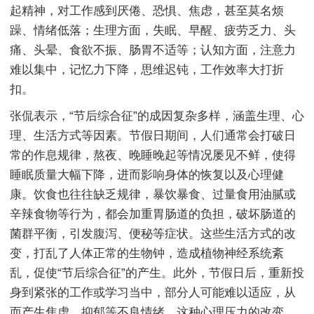
起精神，对工作感到厌倦、恐惧、焦虑，甚至莫名烦
躁、情绪低落；生理方面，失眠、早醒、疲劳乏力、头
痛、头晕、食欲不振、肠胃不适等；认知方面，注意力
难以集中，记忆力下降，思维迟钝，工作效率大打折
扣。
张侃表示，“节后综合征”的成因复杂多样，涵盖生理、心
理、生活方式等因素。节假日期间，人们通常会打破日
常的作息规律，熬夜、晚睡晚起等情况屡见不鲜，使得
睡眠质量大幅下降，进而影响身体的恢复以及心理健
康。饮食也往往缺乏规律，暴饮暴食、过量食用油腻或
辛辣食物等行为，都会加重胃肠道的负担，破坏肠道的
菌群平衡，引发腹泻、便秘等症状。这些生活方式的改
变，打乱了人体正常的生物钟，造成植物神经系统紊
乱，促使“节后综合征”的产生。此外，节假日后，重新投
身到紧张的工作或学习当中，部分人可能难以适应，从
而产生焦虑、抑郁等不良情绪。这种心理压力的改变，