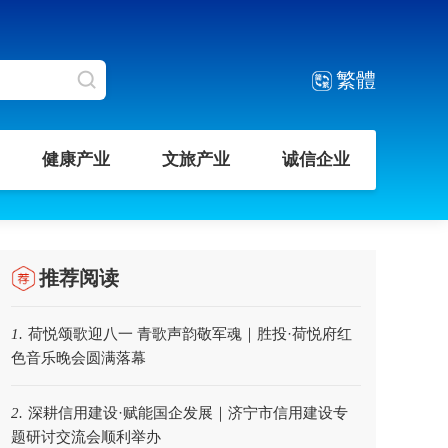
繁體
健康产业
文旅产业
诚信企业
推荐阅读
荷悦颂歌迎八一 青歌声韵敬军魂｜胜投·荷悦府红
1.
色音乐晚会圆满落幕
深耕信用建设·赋能国企发展｜济宁市信用建设专
2.
题研讨交流会顺利举办