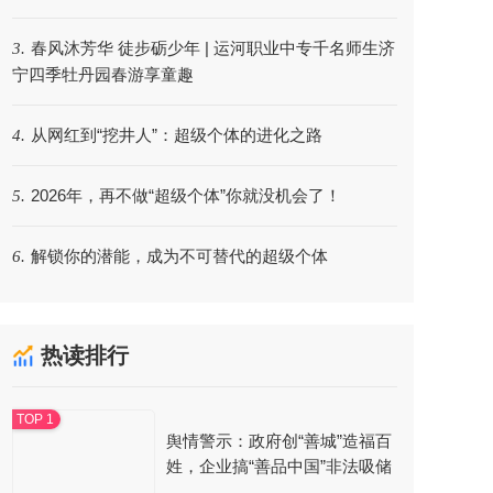
春风沐芳华 徒步砺少年 | 运河职业中专千名师生济
3.
宁四季牡丹园春游享童趣
从网红到“挖井人”：超级个体的进化之路
4.
2026年，再不做“超级个体”你就没机会了！
5.
解锁你的潜能，成为不可替代的超级个体
6.
热读排行
舆情警示：政府创“善城”造福百
姓，企业搞“善品中国”非法吸储