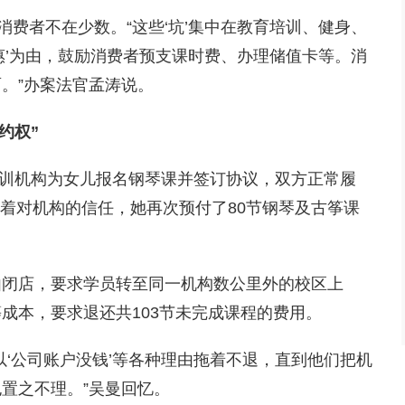
费者不在少数。“这些‘坑’集中在教育培训、健身、
惠’为由，鼓励消费者预支课时费、办理储值卡等。消
。”办案法官孟涛说。
约权”
培训机构为女儿报名钢琴课并签订协议，双方正常履
，抱着对机构的信任，她再次预付了80节钢琴及古筝课
为由闭店，要求学员转至同一机构数公里外的校区上
成本，要求退还共103节未完成课程的费用。
‘公司账户没钱’等各种理由拖着不退，直到他们把机
置之不理。”吴曼回忆。