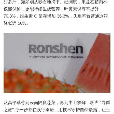
甜多汁，宛如刚从砂石地摘下。经测试，果蔬在箱内不
仅能保鲜，更能持续生成营养，叶黄素保有率提升
70.3%，维生素 C 留存增加 36.3%，失重率较普通冰箱
降低近 50%。
从昌平草莓到云南陆良蔬菜，再到中卫双鲜，容声 “寻鲜
之旅” 每一步都在践行承诺，用技术守护自然馈赠，让土