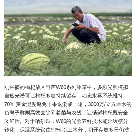
刚采摘的枸杞放入容声W60系列冰箱中，多频光照模拟
自然光谱可让枸杞多糖持续留存，动态水雾系统维持
70% 黄金湿度避免干果返潮或干瘪，3000万/立方厘米的
负离子群则高效去除附着菌与农残，让锁鲜枸杞既安全
又鲜活。对于硒砂瓜，W60的光照养鲜技术能延缓糖分
转化，保湿系统锁住90% 以上水分，切开存放多日仍沙