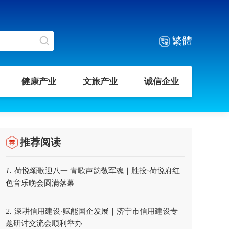
繁體
健康产业
文旅产业
诚信企业
推荐阅读
荷悦颂歌迎八一 青歌声韵敬军魂｜胜投·荷悦府红
1.
色音乐晚会圆满落幕
深耕信用建设·赋能国企发展｜济宁市信用建设专
2.
题研讨交流会顺利举办