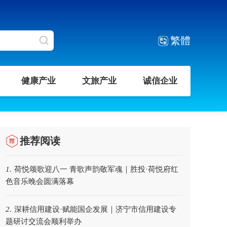
繁體
健康产业
文旅产业
诚信企业
推荐阅读
荷悦颂歌迎八一 青歌声韵敬军魂｜胜投·荷悦府红
1.
色音乐晚会圆满落幕
深耕信用建设·赋能国企发展｜济宁市信用建设专
2.
题研讨交流会顺利举办