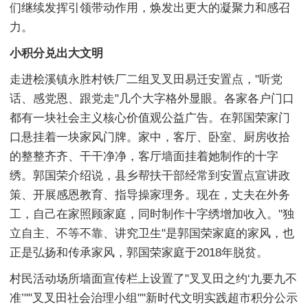
们继续发挥引领带动作用，焕发出更大的凝聚力和感召
力。
小积分兑出大文明
走进桧溪镇永胜村铁厂二组叉叉田易迁安置点，"听党
话、感党恩、跟党走"几个大字格外显眼。各家各户门口
都有一块社会主义核心价值观公益广告。在郭国荣家门
口悬挂着一块家风门牌。家中，客厅、卧室、厨房收拾
的整整齐齐、干干净净，客厅墙面挂着她制作的十字
绣。郭国荣介绍说，县乡帮扶干部经常到安置点宣讲政
策、开展感恩教育、指导操家理务。现在，丈夫在外务
工，自己在家照顾家庭，同时制作十字绣增加收入。"独
立自主、不等不靠、讲究卫生"是郭国荣家庭的家风，也
正是弘扬和传承家风，郭国荣家庭于2018年脱贫。
村民活动场所墙面宣传栏上设置了"叉叉田之约‘九要九不
准’""叉叉田社会治理小组""新时代文明实践超市积分公示