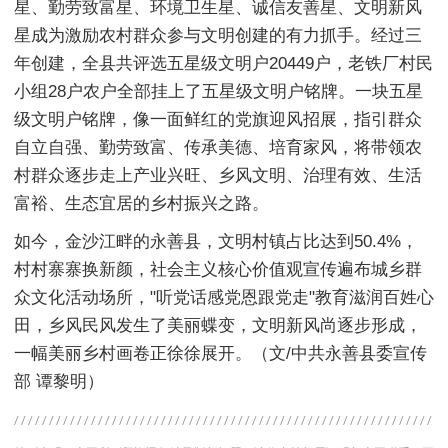
星、勤劳致富星、环境卫生星、诚信友善星、文明新风
星成为激励农村群众参与文明创建的有力抓手。经过三
年创建，全县共评选五星级文明户20449户，老铁厂村民
小组28户农户全部挂上了五星级文明户铭牌。一块五星
级文明户铭牌，像一面鲜红的党旗迎风招展，指引群众
自立自强、勤劳致富、传承美德、培育家风，将带领农
村群众逐步走上产业兴旺、乡风文明、治理有效、生活
富裕、生态宜居的乡村振兴之路。
如今，金沙江畔的永善县，文明村镇占比达到50.4%，
村村寨寨换新颜，社会主义核心价值观宣传遍布城乡群
众文化活动场所，"听党话感党恩跟党走"教育滋润百姓心
田，乡风民风发生了美丽蝶变，文明新风尚逐步形成，
一幅美丽乡村画卷正徐徐展开。（文/中共永善县委宣传
部 谭黎明）