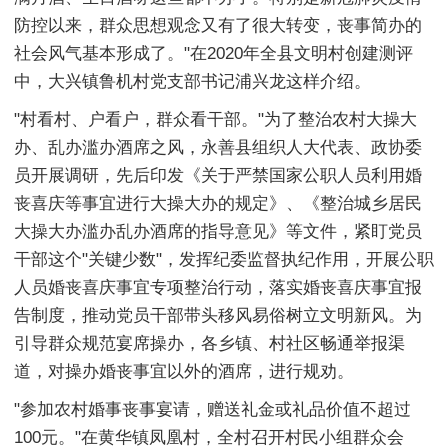
防控以来，群众思想观念又有了很大转变，丧事简办的
社会风气基本形成了。"在2020年全县文明村创建测评
中，大兴镇鲁机村党支部书记浦兴龙这样介绍。
"村看村、户看户，群众看干部。"为了整治农村大操大
办、乱办滥办酒席之风，永善县组织人大代表、政协委
员开展调研，先后印发《关于严禁国家公职人员利用婚
丧喜庆等事宜进行大操大办的规定》、《整治城乡居民
大操大办滥办乱办酒席的指导意见》等文件，紧盯党员
干部这个"关键少数"，发挥纪委监督执纪作用，开展公职
人员婚丧喜庆事宜专项整治行动，落实婚丧喜庆事宜报
告制度，推动党员干部带头移风易俗树立文明新风。为
引导群众规范宴席操办，各乡镇、村社区畅通举报渠
道，对操办婚丧事宜以外的酒席，进行规劝。
"参加农村婚事丧事宴请，赠送礼金或礼品价值不超过
100元。"在黄华镇凤凰村，全村召开村民小组群众会