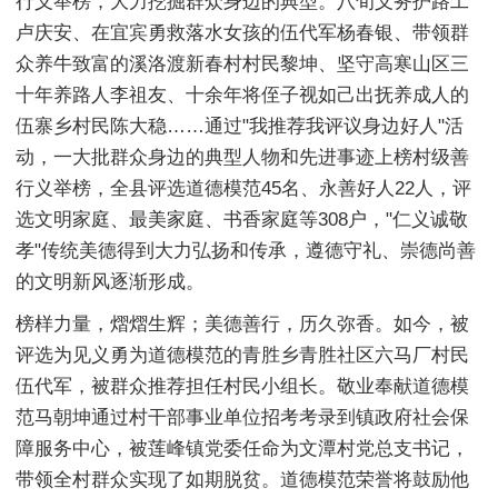
行义举榜，大力挖掘群众身边的典型。八旬义务护路工
卢庆安、在宜宾勇救落水女孩的伍代军杨春银、带领群
众养牛致富的溪洛渡新春村村民黎坤、坚守高寒山区三
十年养路人李祖友、十余年将侄子视如己出抚养成人的
伍寨乡村民陈大稳……通过"我推荐我评议身边好人"活
动，一大批群众身边的典型人物和先进事迹上榜村级善
行义举榜，全县评选道德模范45名、永善好人22人，评
选文明家庭、最美家庭、书香家庭等308户，"仁义诚敬
孝"传统美德得到大力弘扬和传承，遵德守礼、崇德尚善
的文明新风逐渐形成。
榜样力量，熠熠生辉；美德善行，历久弥香。如今，被
评选为见义勇为道德模范的青胜乡青胜社区六马厂村民
伍代军，被群众推荐担任村民小组长。敬业奉献道德模
范马朝坤通过村干部事业单位招考考录到镇政府社会保
障服务中心，被莲峰镇党委任命为文潭村党总支书记，
带领全村群众实现了如期脱贫。道德模范荣誉将鼓励他