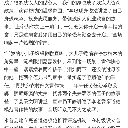
成了很多残疾人的贴心人。我们的家也成了残疾人咨询
政策、获得帮助的温馨家园。"李敏现身说法讲述了自己
身残志坚、投身志愿服务、带领残疾人创业致富的故
事。"上帝为你关上一扇门，一定会为你开启一扇幸福的
窗，只是这扇窗必须用自己的坚强与勤奋去开启。"全场
响起一片热烈的掌声。
"半岁的小儿子饿得嗷嗷直叫，大儿子蜷缩在停放棺木的
角落里，流着眼泪瑟瑟发抖。看到这一场景，雷作快心
中一痛，紧紧搂着两个孩子，泪如雨下，还没做过母亲
的她，把两个侄儿带到家中，承担起了照顾他们的重
任。"青胜乡农村妇女雷作快二十年来任劳任怨孝敬公
婆、照顾瘫痪的丈夫、抚养两个失去双亲的侄子的故事
登上了县级文明讲堂，宣讲员王静讲述了孝老爱亲道德
模范雷作快的故事，全场听众无不为之动容。
永善县建立完善道德模范推荐评选机制，在村级设立善