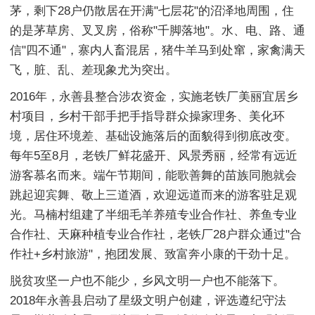
茅，剩下28户仍散居在开满"七层花"的沼泽地周围，住
的是茅草房、叉叉房，俗称"千脚落地"。水、电、路、通
信"四不通"，寨内人畜混居，猪牛羊马到处窜，家禽满天
飞，脏、乱、差现象尤为突出。
2016年，永善县整合涉农资金，实施老铁厂美丽宜居乡
村项目，乡村干部手把手指导群众操家理务、美化环
境，居住环境差、基础设施落后的面貌得到彻底改变。
每年5至8月，老铁厂鲜花盛开、风景秀丽，经常有远近
游客慕名而来。端午节期间，能歌善舞的苗族同胞就会
跳起迎宾舞、敬上三道酒，欢迎远道而来的游客驻足观
光。马楠村组建了半细毛羊养殖专业合作社、养鱼专业
合作社、天麻种植专业合作社，老铁厂28户群众通过"合
作社+乡村旅游"，抱团发展、致富奔小康的干劲十足。
脱贫攻坚一户也不能少，乡风文明一户也不能落下。
2018年永善县启动了星级文明户创建，评选遵纪守法