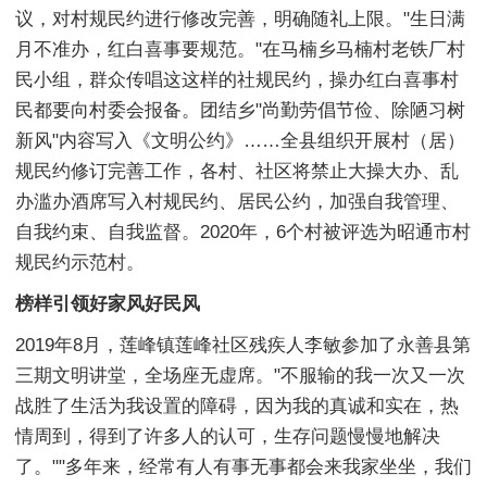
议，对村规民约进行修改完善，明确随礼上限。"生日满
月不准办，红白喜事要规范。"在马楠乡马楠村老铁厂村
民小组，群众传唱这这样的社规民约，操办红白喜事村
民都要向村委会报备。团结乡"尚勤劳倡节俭、除陋习树
新风"内容写入《文明公约》……全县组织开展村（居）
规民约修订完善工作，各村、社区将禁止大操大办、乱
办滥办酒席写入村规民约、居民公约，加强自我管理、
自我约束、自我监督。2020年，6个村被评选为昭通市村
规民约示范村。
榜样引领好家风好民风
2019年8月，莲峰镇莲峰社区残疾人李敏参加了永善县第
三期文明讲堂，全场座无虚席。"不服输的我一次又一次
战胜了生活为我设置的障碍，因为我的真诚和实在，热
情周到，得到了许多人的认可，生存问题慢慢地解决
了。""多年来，经常有人有事无事都会来我家坐坐，我们