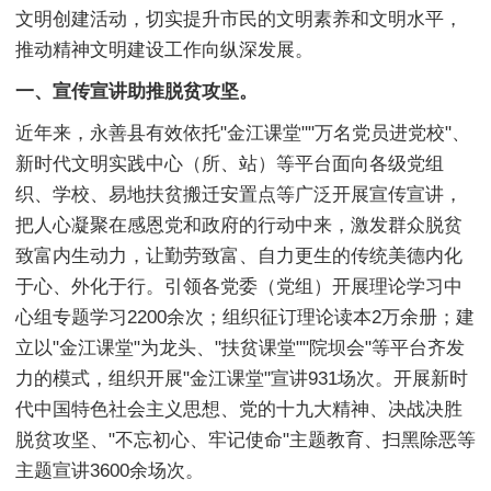
文明创建活动，切实提升市民的文明素养和文明水平，
推动精神文明建设工作向纵深发展。
一、宣传宣讲助推脱贫攻坚。
近年来，永善县有效依托"金江课堂""万名党员进党校"、
新时代文明实践中心（所、站）等平台面向各级党组
织、学校、易地扶贫搬迁安置点等广泛开展宣传宣讲，
把人心凝聚在感恩党和政府的行动中来，激发群众脱贫
致富内生动力，让勤劳致富、自力更生的传统美德内化
于心、外化于行。引领各党委（党组）开展理论学习中
心组专题学习2200余次；组织征订理论读本2万余册；建
立以"金江课堂"为龙头、"扶贫课堂""院坝会"等平台齐发
力的模式，组织开展"金江课堂"宣讲931场次。开展新时
代中国特色社会主义思想、党的十九大精神、决战决胜
脱贫攻坚、"不忘初心、牢记使命"主题教育、扫黑除恶等
主题宣讲3600余场次。